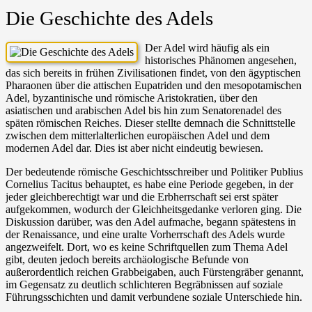
Die Geschichte des Adels
Der Adel wird häufig als ein
historisches Phänomen angesehen,
das sich bereits in frühen Zivilisationen findet, von den ägyptischen
Pharaonen über die attischen Eupatriden und den mesopotamischen
Adel, byzantinische und römische Aristokratien, über den
asiatischen und arabischen Adel bis hin zum Senatorenadel des
späten römischen Reiches. Dieser stellte demnach die Schnittstelle
zwischen dem mitterlalterlichen europäischen Adel und dem
modernen Adel dar. Dies ist aber nicht eindeutig bewiesen.
Der bedeutende römische Geschichtsschreiber und Politiker Publius
Cornelius Tacitus behauptet, es habe eine Periode gegeben, in der
jeder gleichberechtigt war und die Erbherrschaft sei erst später
aufgekommen, wodurch der Gleichheitsgedanke verloren ging. Die
Diskussion darüber, was den Adel aufmache, begann spätestens in
der Renaissance, und eine uralte Vorherrschaft des Adels wurde
angezweifelt. Dort, wo es keine Schriftquellen zum Thema Adel
gibt, deuten jedoch bereits archäologische Befunde von
außerordentlich reichen Grabbeigaben, auch Fürstengräber genannt,
im Gegensatz zu deutlich schlichteren Begräbnissen auf soziale
Führungsschichten und damit verbundene soziale Unterschiede hin.