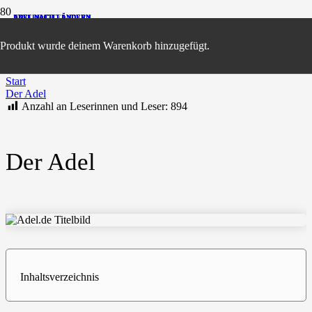
ADEL NACH LÄNDERN
ADEL NACH LÄNDERN
ADEL NACH LÄNDERN
ADEL NACH LÄNDERN
ADEL NACH LÄNDERN
ADEL NACH LÄNDERN
ADEL NACH LÄNDERN
ADEL NACH LÄNDERN
ADEL NACH LÄNDERN
UNSERE TITEL
Produkt
wurde deinem Warenkorb hinzugefügt.
Start
Der Adel
Anzahl an Leserinnen und Leser:
894
Der Adel
Inhaltsverzeichnis