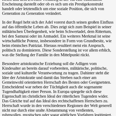
Erscheinung darstellt oder ob es sich um ein Prestigekonstrukt
handelt oder letztendlich um eine soziale Position, die sich von
Generation zu Generation verändert.
In der Regel hebt sich der Adel vorerst durch seinen großen Einfluss
auf das öffentliche Leben ab. Dies zeigt sich zum Beispiel in seiner
militärischen Überlegenheit, wie beim Schwertadel, dem Rittertum,
bei den Samurai oder im Amtsadel. Ein weiteres Merkmal ist seine
wirtschaftliche Potenz, insbesondere in Form von Grundbesitz, wie
beim römisches Patriziat. Hieraus resultiert meist ein Anspruch,
politisch zu dominieren. Diese Sonderstellung ist vor allem erblich,
was die Stellung der Familie in den Mittelpunkt rückt.
Besondere aristokratische Erziehung soll die Adligen vom
Kindesalter an bereits darauf vorbereiten, militärische, politische,
soziale und kulturelle Verantwortung zu tragen. Dahinter steht die
Idee der Aristokratie und damit das Streben nach einer am
Gemeinwohl orientierten Herrschaft des Besten oder Geeignetsten.
Entscheidend war neben der Tüchtigkeit auch die sogenannte
Tugendhaftigkeit einer Person. In Europa spiegelte sich diese
Eigenschaft im christlichen Ideal der ritterlichen Tugenden wider.
Das Gleiche traf auf das Ideal des rechtschaffenen Herrschers zu.
Herrschaft wurde in den verschiedenen Regionen der Welt generell
nicht nur durch eine uralte Abstammung von verdienten,
ruhmvollen, mystischen oder sogar göttlichen Vorfahren legitimiert,