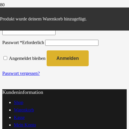
Anmelden
Produkt
wurde deinem Warenkorb hinzugefügt.
Benutzername oder E-Mail-Adresse
*
Erforderlich
Passwort
*
Erforderlich
Angemeldet bleiben
Anmelden
Passwort vergessen?
Kundeninformation
Shop
Warenkorb
Kasse
Mein Konto