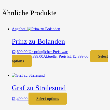
Ähnliche Produkte
Angebot!
Prinz zu Bolanden
€
2,699.00
Ursprünglicher Preis war:
€2,699.00
€
2,399.00
Aktueller Preis ist: €2,399.00.
Select
options
Graf zu Stralesund
€
1,499.00
Select options