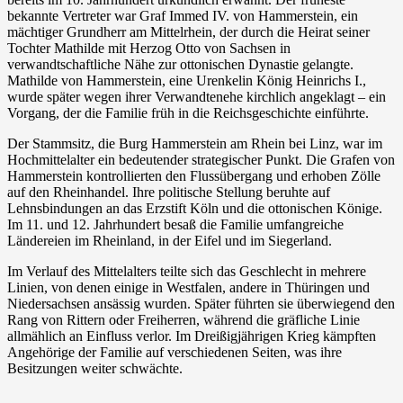
bekannte Vertreter war Graf Immed IV. von Hammerstein, ein
mächtiger Grundherr am Mittelrhein, der durch die Heirat seiner
Tochter Mathilde mit Herzog Otto von Sachsen in
verwandtschaftliche Nähe zur ottonischen Dynastie gelangte.
Mathilde von Hammerstein, eine Urenkelin König Heinrichs I.,
wurde später wegen ihrer Verwandtenehe kirchlich angeklagt – ein
Vorgang, der die Familie früh in die Reichsgeschichte einführte.
Der Stammsitz, die Burg Hammerstein am Rhein bei Linz, war im
Hochmittelalter ein bedeutender strategischer Punkt. Die Grafen von
Hammerstein kontrollierten den Flussübergang und erhoben Zölle
auf den Rheinhandel. Ihre politische Stellung beruhte auf
Lehnsbindungen an das Erzstift Köln und die ottonischen Könige.
Im 11. und 12. Jahrhundert besaß die Familie umfangreiche
Ländereien im Rheinland, in der Eifel und im Siegerland.
Im Verlauf des Mittelalters teilte sich das Geschlecht in mehrere
Linien, von denen einige in Westfalen, andere in Thüringen und
Niedersachsen ansässig wurden. Später führten sie überwiegend den
Rang von Rittern oder Freiherren, während die gräfliche Linie
allmählich an Einfluss verlor. Im Dreißigjährigen Krieg kämpften
Angehörige der Familie auf verschiedenen Seiten, was ihre
Besitzungen weiter schwächte.